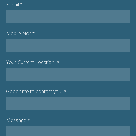
E-mail
*
Mobile No.:
*
Your Current Location:
*
Good time to contact you:
*
Message
*