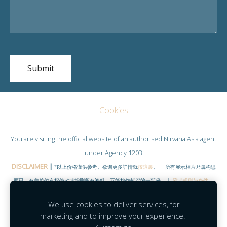
Cookies
You are visiting the official website of an authorised
Nirvana Asia
agent
under Agency 1203
DISCLAIMER
|
*以上价格谨供参考。欲询更多詳情就
按這裏
。 | 所有展示相片乃属构思
而已，有关单位有权修改或增删所有资料。不能构作献议的一部份。 |
附带规则与条件
。
©COPYRIGHT RESERVED 2020
|
www.NirvanaHubs.com
|
We use cookies to deliver services, for
Facebook |
Contact
marketing and to improve your experience.