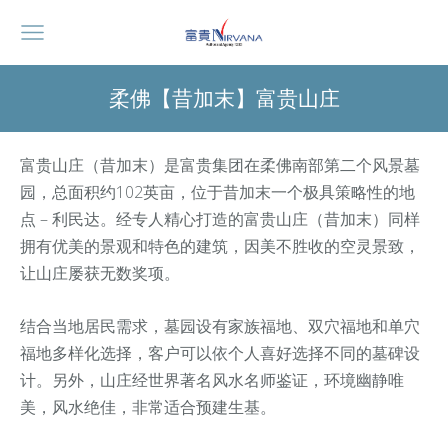
柔佛【昔加末】富贵山庄
富贵山庄（昔加末）是富贵集团在柔佛南部第二个风景墓
园，总面积约102英亩，位于昔加末一个极具策略性的地
点 – 利民达。经专人精心打造的富贵山庄（昔加末）同样
拥有优美的景观和特色的建筑，因美不胜收的空灵景致，
让山庄屡获无数奖项。
结合当地居民需求，墓园设有家族福地、双穴福地和单穴
福地多样化选择，客户可以依个人喜好选择不同的墓碑设
计。另外，山庄经世界著名风水名师鉴证，环境幽静唯
美，风水绝佳，非常适合预建生基。