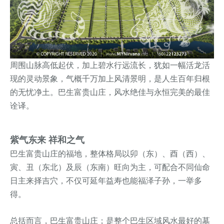
周围山脉高低起伏，加上碧水行远流长，犹如一幅活龙活
现的灵动景象，气概千万加上风清景明，是人生百年归根
的无忧净土。巴生富贵山庄，风水绝佳与永恒完美的最佳
诠译。
紫气东来 祥和之气
巴生富贵山庄的福地，整体格局以卯（东）、酉（西）、
寅、丑（东北）及辰（东南）旺向为主，可配合不同仙命
日主来择吉穴，不仅可延年益寿也能福泽子孙，一举多
得。
总括而言，巴生富贵山庄；是整个巴生区域风水最好的墓