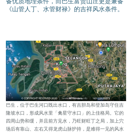
备优质地理条件，而巴生富贵山庄更是兼备
《山管人丁、水管财禄》的吉祥风水条件。
巴生，位于巴生河口既出水口，有吉胆岛和登加岛守住吉
隆坡水口，形成风水里「禽星守水口」的上佳格局。
它的
四周山势和缓，并且前方见水，乃旺财旺丁之局，加上穴
场后有靠山、左右又得龙虎山脉护持，是难得一见的风水