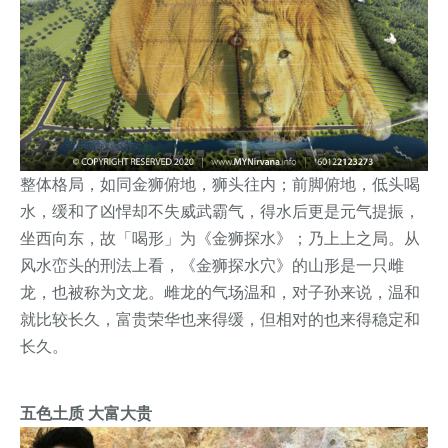
整体格局，如同金狮俯地，狮头往内；前脚俯地，低头喝
水，缓和了凶悍却不失威武霸气，得水后更是元气提振，
坐西向东，故「喝形」为《金狮探水》；乃上上之局。
从
风水峦头的刑法上看，《金狮探水穴》的山形是一只雌
龙，也被称为文龙。雌龙的气场温和，对子孙来说，温和
就比较长久，富贵荣华也来得缓，但相对的也来得稳定和
长久。
五色土质 大富大贵