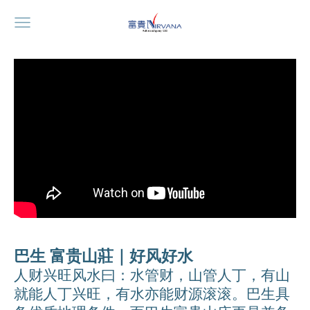
巴生 富贵山莊｜好风好水
人财兴旺
风水曰：水管财，山管人丁，有山
就能人丁兴旺，有水亦能财源滚滚。
巴生具