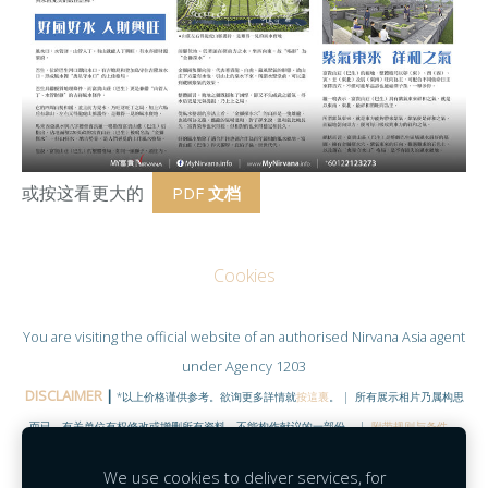
或按这看更大的
PDF
文档
Cookies
You are visiting the official website of an authorised
Nirvana Asia
agent
under Agency 1203
DISCLAIMER
|
*以上价格谨供参考。欲询更多詳情就
按這裏
。 | 所有展示相片乃属构思
而已，有关单位有权修改或增删所有资料。不能构作献议的一部份。 |
附带规则与条件
。
©COPYRIGHT RESERVED 2020
|
www.NirvanaHubs.com
|
We use cookies to deliver services, for
Facebook |
Contact