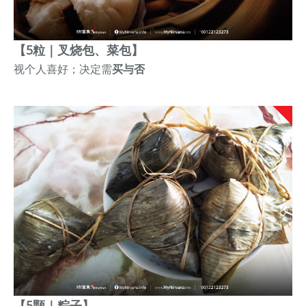
【5粒｜叉烧包、菜包】
视个人喜好；决定需
买与否
【5颗｜粽子】