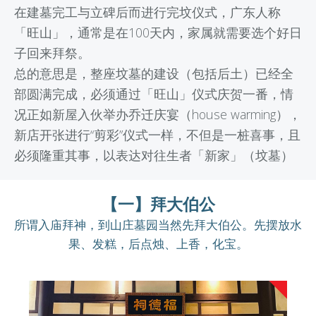
在建墓完工与立碑后而进行完坟仪式，广东人称
「旺山」，通常是在100天内，家属就需要选个好日
子回来拜祭。
总的意思是，整座坟墓的建设（包括后土）已经全
部圆满完成，必须通过「旺山」仪式庆贺一番，情
况正如新屋入伙举办乔迁庆宴（house warming），
新店开张进行“剪彩”仪式一样，不但是一桩喜事，且
必须隆重其事，以表达对往生者「新家」（坟墓）
【一】拜大伯公
所谓入庙拜神，到山庄墓园当然先拜大伯公。先摆放水
果、发糕，后点烛、上香，化宝。