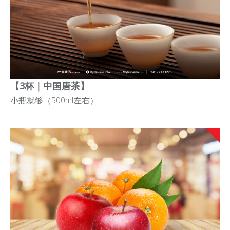
【3杯｜中国唐茶】
小瓶就够（500ml左右）