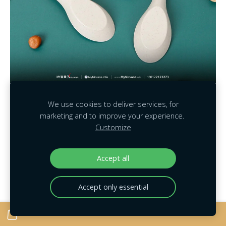
【汤羮】
给先人用的，3个汤羹就够了
We use cookies to deliver services, for
marketing and to improve your experience.
Customize
Accept all
Accept only essential