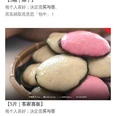
视个人喜好；决定需
买与否
。
其实就取其意思「包中」！
【5片｜客家喜板】
视
个人喜好；决定需
买与否