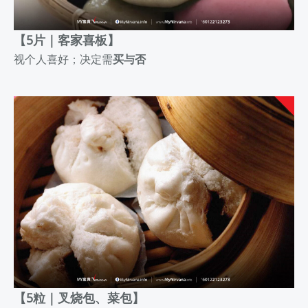
【5片｜客家喜板】
视
个人喜好；决定需
买与否
【5粒｜叉烧包、菜包】