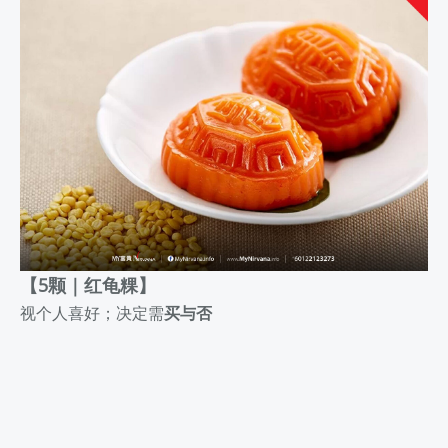
【5颗｜红龟粿】
视个人喜好；决定需
买与否