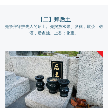
【二】拜
后土
先祭拜守护先人的后土。先摆放水果、发糕，敬茶，敬
酒，后点烛、上香；化宝。