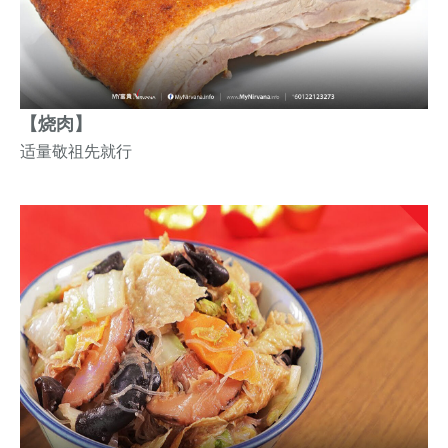
【烧肉】
适量敬祖先
就行