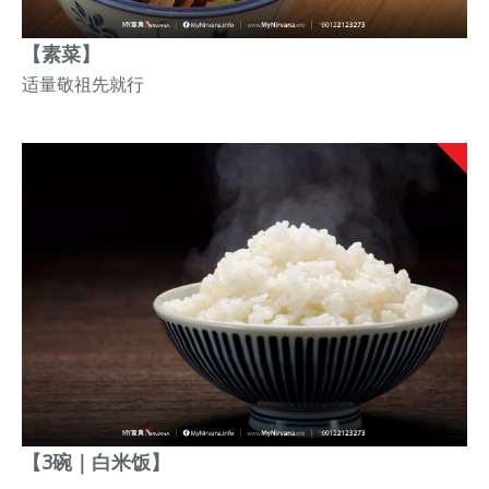
【素菜】
适量敬祖先
就行
【3碗｜白米饭】