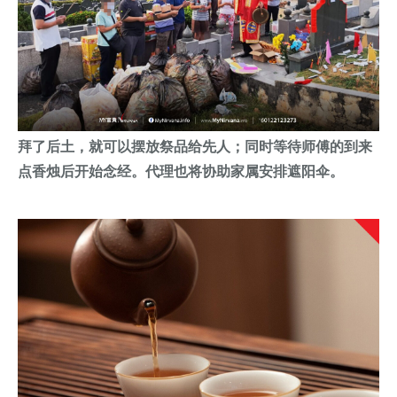
拜了后土，就可以摆放祭品给先人；同时
等待师傅的到来
点香烛后开始
念经。代理也将协助家属安排遮阳伞。