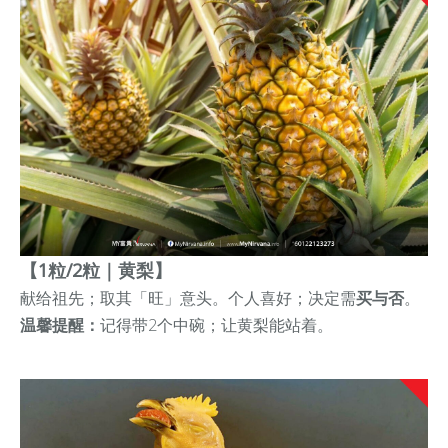
【1粒/2粒｜黄梨】
献给祖先；取其「旺」意头。
个人喜好；决定需
买与否
。
温馨提醒：
记得带2个中碗；让黄梨能站着。