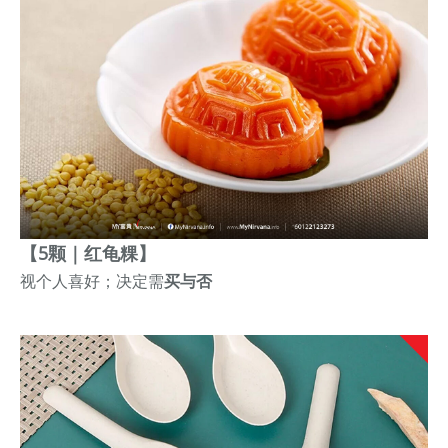
【5颗｜红龟粿】
视个人喜好；决定需
买与否