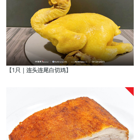
【1只｜
连头连尾
白切鸡】