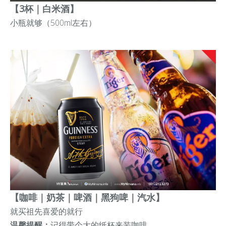
【3杯｜白米酒】
小瓶就够
（500ml左右）
【咖啡｜奶茶｜啤酒｜黑狗啤｜
汽水
】
就买祖先喜爱的就行
温馨提醒：
记得带个大的纸杯来装咖啡。