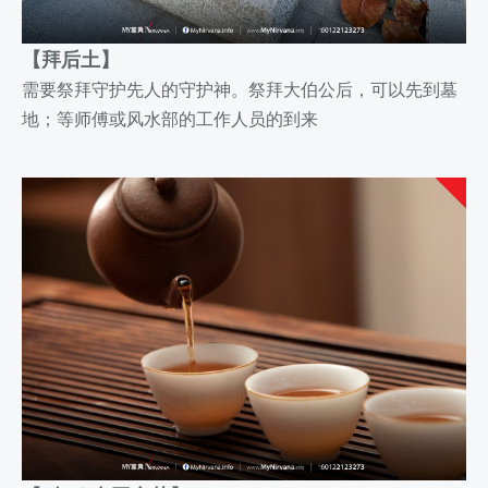
【拜
后土】
需要祭拜守护先人的守护神。
祭拜大伯公后，可以先到墓
地；等师傅或风水部的工作人员的到来