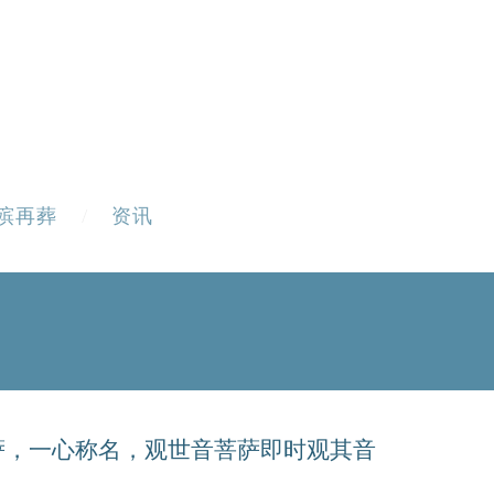
殡再葬
资讯
萨，一心称名，观世音菩萨即时观其音