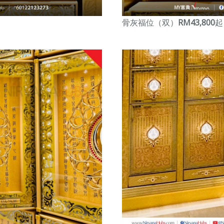
骨灰福位（双）
RM43,800
起