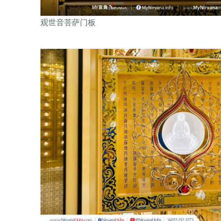
观世音菩萨门板