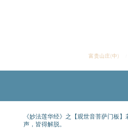
富贵山庄(中)
《妙法莲华经》之【观世音菩萨门板】
声，皆得解脱。