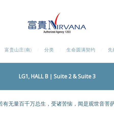
富贵山庄(南)
分类
生命圆满契约
先
LG1, HALL B | Suite 2 & Suite 3
若有无量百千万总生，受诸苦恼，闻是观世音菩