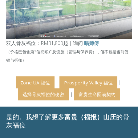
双人骨灰福位：RM31,800起
｜
询问
喵师傅
（价格已包含第3信托账户及设施（管理与保养费），但不包括当前促
销与折扣）
｜
｜
Zone UA 福位
Prosperity Valley 福位
｜
选择骨灰福位的秘密
富贵生命圆满契约
是的。我想了解更多
富贵（福报）山庄
的骨
灰福位