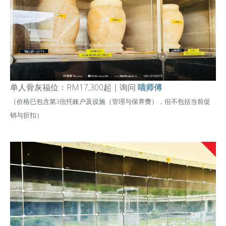
单人骨灰福位：RM17,300起
｜
询问
喵师傅
（价格已包含第3信托账户及设施（管理与保养费），但不包括当前促
销与折扣）