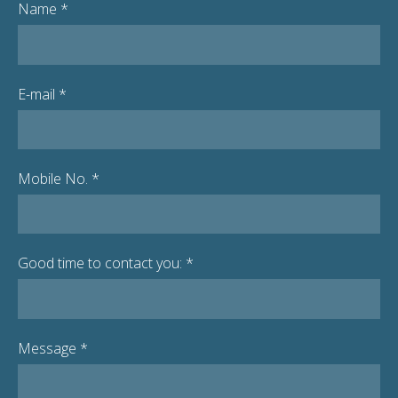
Name
*
E-mail
*
Mobile No.
*
Good time to contact you:
*
Message
*