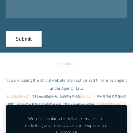
Cookies
You are visiting the official website of an authorised
Nirvana Asia
agent
under Agency 1203
DISCLAIMER
|
*以上价格谨供参考。欲询更多詳情就
按這裏
。 | 所有展示相片乃属构思
而已，有关单位有权修改或增删所有资料。不能构作献议的一部份。 |
附带规则与条件
。
©COPYRIGHT RESERVED 2020
|
www.NirvanaHubs.com
|
We use cookies to deliver services, for
Facebook |
Contact
marketing and to improve your experience.
Customize