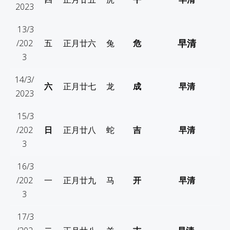
2023
13/3
早清
/202
五
正月
廿六
兔
危
3
14/3/
六
正月
廿七
龙
成
早清
2023
15/3
/202
日
正月
廿八
蛇
吉
早清
3
16/3
/202
一
正月
廿九
马
开
早清
3
17/3