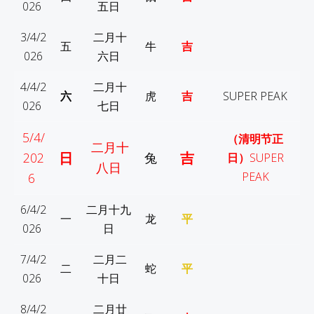
026
五
日
3/4/2
二月
十
五
牛
吉
026
六
日
4/4/2
二月
十
六
虎
吉
SUPER PEAK
026
七
日
5/4/
（清明节正
二月十
日
吉
202
兔
日）
SUPER
八日
PEAK
6
6/4/2
二月
十九
一
龙
平
026
日
7/4/2
二月
二
二
蛇
平
026
十
日
8/4/2
二月廿