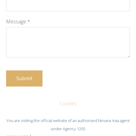
Message
*
Cookies
You are visiting the official website of an authorised
Nirvana Asia
agent
under Agency 1203