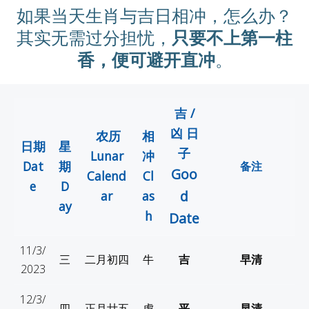
如果当天生肖与吉日相冲，怎么办？
其实无需过分担忧，
只要不上第一柱
香，便可避开直冲
。
吉 /
凶 日
农历
相
日期
星
子
Lunar
冲
Dat
期
备注
Goo
Calend
Cl
e
D
d
ar
as
ay
h
Date
11/3/
三
二月初四
牛
吉
早清
2023
12/3/
四
正月
廿五
虎
平
早清