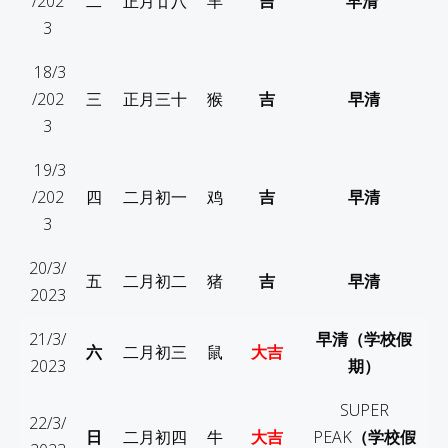
/202
二
正月
廿八
羊
吉
早清
3
18/3
/202
三
正月三十
猴
吉
早清
3
19/3
/202
四
二月初一
鸡
吉
早清
3
20/3/
五
二月初二
猪
吉
早清
2023
21/3/
早清（学校假
六
二月初三
鼠
大吉
2023
期）
SUPER
22/3/
日
二月初四
牛
大吉
PEAK
（学校假