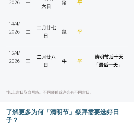
2026
一
猪
平
六日
14/4/
二月廿七
2026
二
鼠
平
日
15/4/
二月廿八
清明节后十天
2026
三
牛
平
日
「最后一天」
*以上吉日取自网络。不同师傅或许会有不同吉日。
了解更多为何「
清明节」
祭拜需要选好日
子？