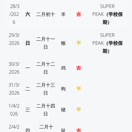
28/3
SUPER
/202
六
二月初十
羊
吉
PEAK
（学校假
6
期）
29/3/
SUPER
二月
十一
2026
日
猴
平
PEAK
（学校假
日
期）
30/3/
二月
十二
一
鸡
吉
2026
日
31/3/
二月
十三
二
狗
平
2026
日
1/4/2
二月
十四
三
猪
平
026
日
2/4/2
二月
十
四
鼠
吉