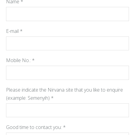
Name
*
E-mail
*
Mobile No.:
*
Please indicate the Nirvana site that you like to enquire
(example: Semenyih)
*
Good time to contact you:
*