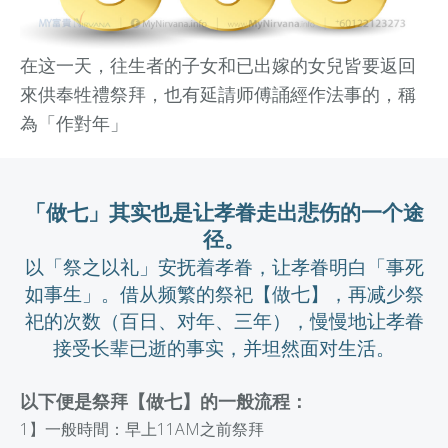
在这一天，往生者的子女和已出嫁的女兒皆要返回
來供奉牲禮祭拜，也有延請师傅誦經作法事的，稱
為「作對年」
「做七」其实也是让孝眷走出悲伤的一个途
径。
以「祭之以礼」安抚着孝眷，让孝眷明白「事死
如事生」。借从频繁的祭祀【做七】，再减少祭
祀的次数（百日、对年、三年），慢慢地让孝眷
接受长辈已逝的事实，并坦然面对生活。
以下便是祭拜【做七】的一般流程：
1】一般時間：早上11AM之前祭拜