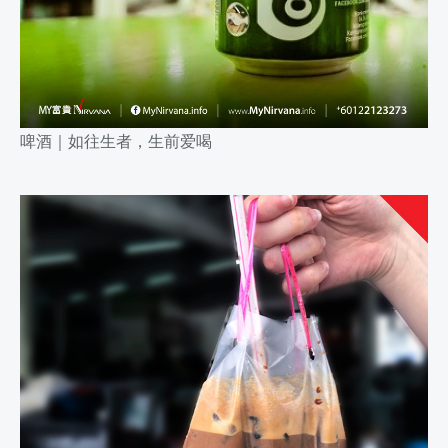
啤酒｜
如往生者，生前爱喝