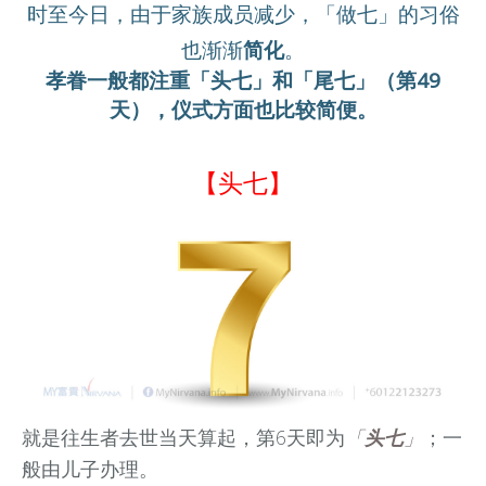
时至今日，由于家族成员减少，「做七」的习俗
也渐渐
简化
。
孝眷一般都注重「头七」和「尾七」（第49
天），仪式方面也比较简便。
【头七】
就是
往生者
去世当天算起，第6天即为
「
头七
」
；一
般由儿子办理。