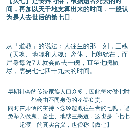
【头七】是丧葬习俗，根据逝者死去的时
间，
再加以天干地支算出来的时间，一般认
为是人去世后的第七日
。
从「道教」的说法；人往生的那一刻，三魂
（天魂、地魂和人魂）离体，七魄犹在，而
尸身每隔7天就会散去一魄，直至七魄散
尽，需要七七四十九天的时间。
早期社会的传统家族人口众多，因此每次做七时
都会由不同身份的孝眷负责。
同时在师傅的主持下念经超渡往生者的七魄，避
免坠入饿鬼、畜生、地狱三恶道，这也是「七七
超渡」的真实含义；也俗称【做七】。