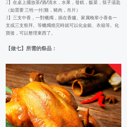
2】在桌上擺放茶
/
酒
/
清水，水果，發糕，飯菜，筷子湯匙
（如需要:三牲一付(雞，豬肉，吊片）
3】三支中香，一對蠟燭，插在香爐。家属晚辈小香各一
支或三支祭拜。等蠟燭燒完時就可以化金銀、衣箱等。化
寶後，可以整理東⻄了。
【做七】所需的祭品：