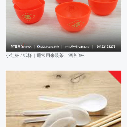
小红杯 /
纸杯｜
通常用来装茶、酒各3杯