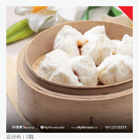
豆沙包｜
8颗