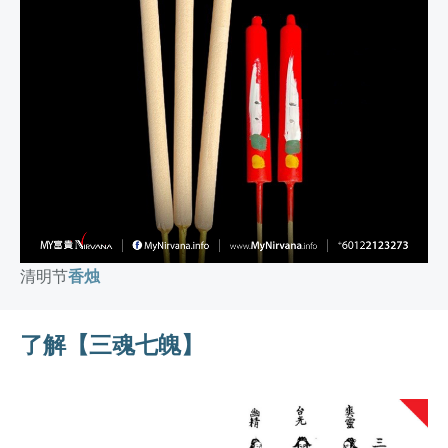
清明节
香烛
了解【三魂七魄】