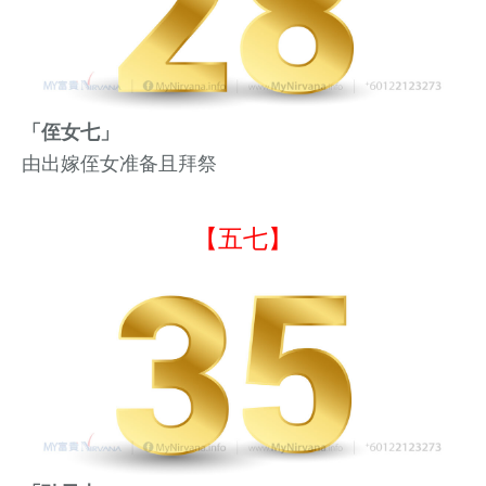
「侄女七」
由
出嫁
侄女准备且拜祭
【五七】