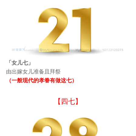
「女儿七」
由出嫁
女儿准备且拜祭
（一般现代的孝眷有做这七）
【四七】