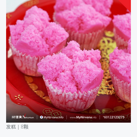
发糕｜
8颗