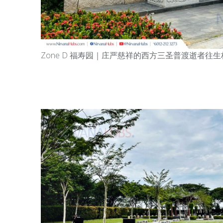
Zone D 福寿园｜庄严慈祥的西方三圣普渡逝者往