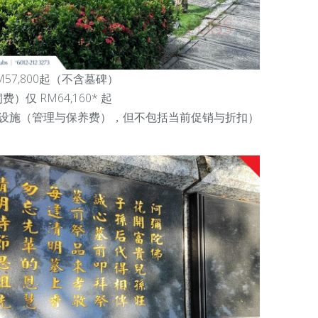
M57,800起（不含墓碑）
仅 RM64,160* 起
及设施（管理与保养费），但不包括当前促销与折扣）