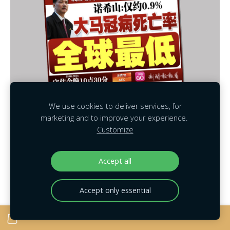
We use cookies to deliver services, for
marketing and to improve your experience.
Customize
【 19-8-2021 】22,948 单
马来西亚死亡率全球最低。
Accept all
确诊率却每天上升。
难道说；死亡率要变最高？
Accept only essential
#Delta病毒在周围
｜
#Lambda病毒
｜
#宅家吧
｜
#阿弥陀
佛