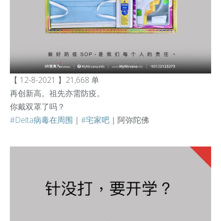
【 12-8-2021 】21,668 单
再创新高。祖先亦需防疫。
你戴双罩了吗？
#Delta病毒在周围
｜
#宅家吧
｜阿弥陀佛