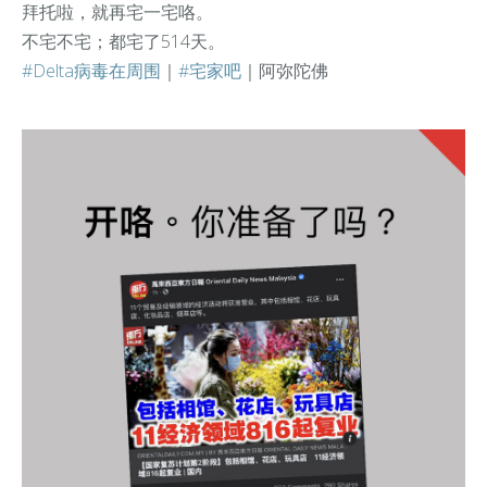
拜托啦，就再宅一宅咯。
不宅不宅；都宅了514天。
#Delta病毒在周围
｜
#宅家吧
｜阿弥陀佛