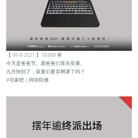
【 08-8-2021 】18,688 单
今天是爸爸节。愿爸爸们喜乐安康。
九月快到了；孩童们要弃网课了吗？
#宅家吧
｜阿弥陀佛