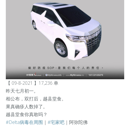
【 09-8-2021 】17,236 单
昨天七月初一。
相公布，双打后，越县堂食。
果真确疹人数掉了。
越县堂食你真敢吗？
#Delta病毒在周围
｜
#宅家吧
｜阿弥陀佛