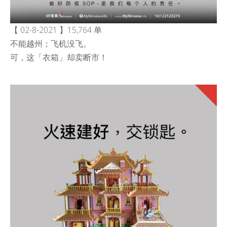
【 02-8-2021 】15,764 单
不能越州；飞机没飞。
可，这「衣箱」却卖断市！