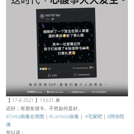
【 17-8-2021 】19,631 单
还好；有朋友借卡。不然如何是好。
#Delta病毒在周围
｜
#Lambda病毒
｜
#宅家吧
｜
#阿弥陀
佛
所以讲：