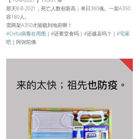
【 10-8-2021 】19,991 单
那天8-8-2021，死亡人数创新高；单日360魂。
一架A350
容180人。
需两架A350才能载到地府啊！
#Delta病毒在周围
｜
#还要堂食吗
｜
#还越县吗
？｜
#宅家
吧
｜
阿弥陀佛