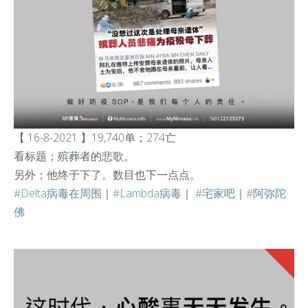
【 16-8-2021 】19,740单；274亡
看标题；殡葬者的悲歌。
另外；他终于下了。数目也下一点点。
#Delta病毒在周围
｜
#Lambda病毒
｜
#宅家吧
｜
#阿弥陀
佛