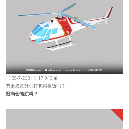
【 25-7-2021 】17,045 单
有
乘搭直升机
打包扁担饭吗？
冠病会随航吗？