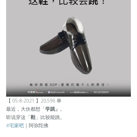
【 05-8-2021 】20,596 单
最近，大伙都想
「
学跳
」
。
听说穿这「
鞋
」比较能跳。
#宅家吧
｜阿弥陀佛