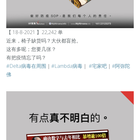
【 18-8-2021 】22,242 单
近来，椅子缺货吗？大伙都盲抢。
这有多呢；您要几张？
有把疫情忘了吗？
#Delta病毒在周围
｜
#Lambda病毒
｜
#宅家吧
｜
#阿弥陀
佛