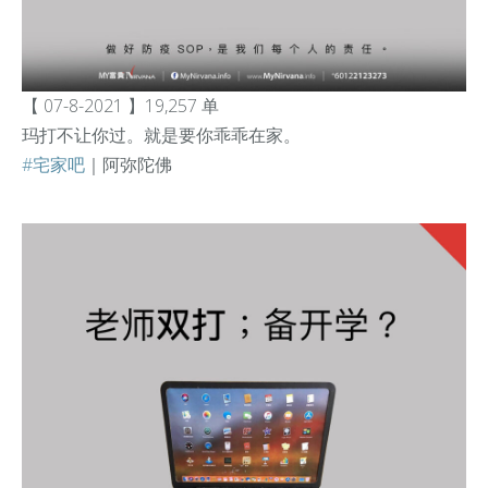
【 07-8-2021 】19,257 单
玛打不让你过。就是要你乖乖在家。
#宅家吧
｜阿弥陀佛