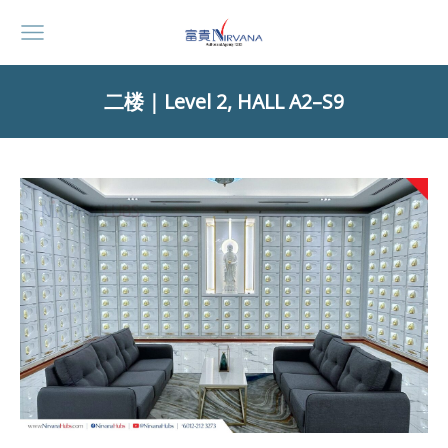
二楼
｜Level 2,
HALL A2–S9