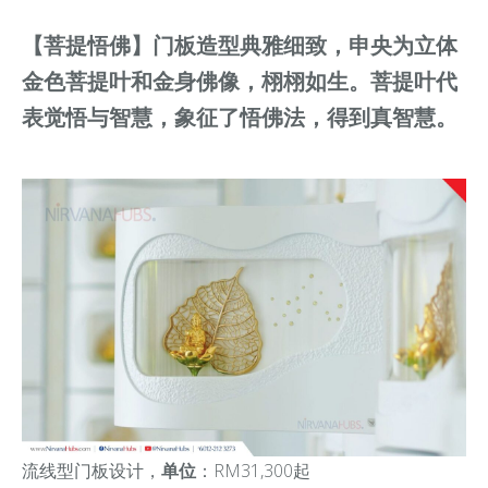
【菩提悟佛】
门板造型典雅细致，申央为立体
金色菩提叶和金身佛像，栩栩如生。菩提叶代
表觉悟与智慧，象征了悟佛法，得到真智慧。
流线型门板设计，
单位
：RM31,300起