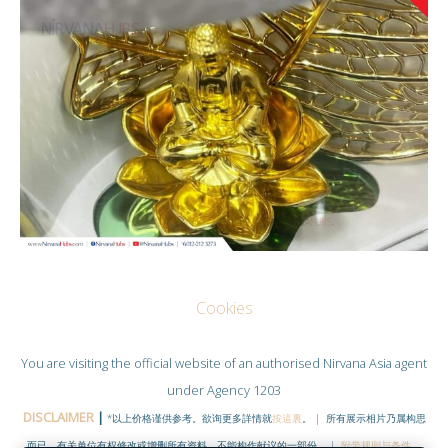
Cookies
You are visiting the official website of an authorised
Nirvana Asia
agent
under Agency 1203
DISCLAIMER
|
*以上价格谨供参考。欲询更多詳情就
按這裏
。 | 所有展示相片乃属构思
而已，有关单位有权修改或增删所有资料。不能构作献议的一部份。 |
附带规则与条件
。