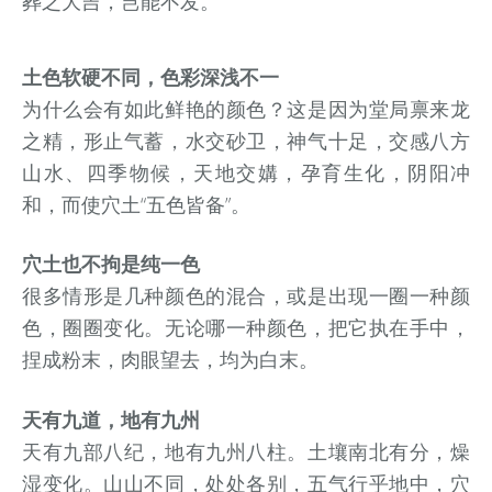
葬之大吉，岂能不发。
土色软硬不同，色彩深浅不一
为什么会有如此鲜艳的颜色？这是因为堂局禀来龙
之精，形止气蓄，水交砂卫，神气十足，交感八方
山水、四季物候，天地交媾，孕育生化，阴阳冲
和，而使穴土“五色皆备”。
穴土也不拘是纯一色
很多情形是几种颜色的混合，或是出现一圈一种颜
色，圈圈变化。无论哪一种颜色，把它执在手中，
捏成粉末，肉眼望去，均为白末。
天有九道，地有九州
天有九部八纪，地有九州八柱。土壤南北有分，燥
湿变化。山山不同，处处各别，五气行乎地中，穴