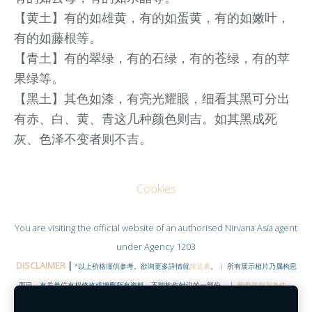
【黄土】有的如雄黄，有的如蛋黄，有的如嫩叶，
有的如藤根等。
【青土】有的翠绿，有的石绿，有的苍绿，有的苹
果绿等。
【黑土】其色如漆，有亮光耀眼，细看其黑可分出
有赤、白、黄、青这几种颜色则吉。如其黑成死
灰、色泽不变者则不吉。
Cookies
You are visiting the official website of an authorised
Nirvana Asia
agent
under Agency 1203
DISCLAIMER
|
*以上价格谨供参考。欲询更多詳情就
按這裏
。 | 所有展示相片乃属构思
而已，有关单位有权修改或增删所有资料。不能构作献议的一部份。 |
附带规则与条件
。
©COPYRIGHT RESERVED 2020
|
www.NirvanaHubs.com
|