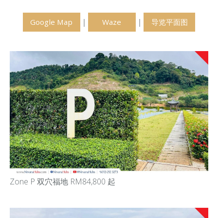
｜
｜
Google Map
Waze
导览平面图
Zone P 双穴福地 RM84,800 起