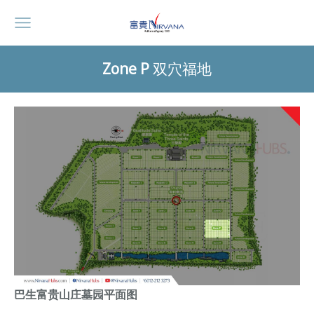
Zone P
双穴福地
巴生富贵山庄墓园平面图