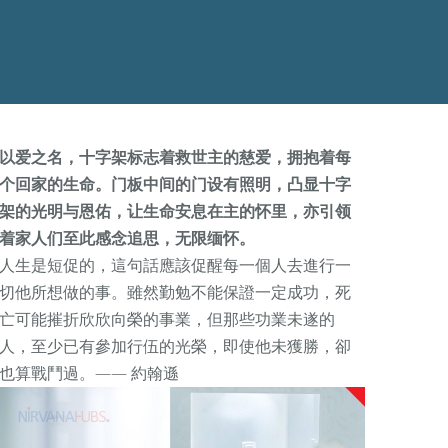
以爱之名，十字架标志着救世主的慈爱，拥抱着每
个回家的生命。门板中间的门设有照明，凸显十字
架的光明与恩佑，让生命安息在主的怀里，亦引领
着家人们至此感念追思，无限缅怀。
人生是短促的，這句話應該促醒每一個人去進行一
切他所想做的事。雖然勤勉不能保證一定成功，死
亡可能摧折欣欣向榮的事業，但那些功業未遂的
人，至少已有參加行伍的光榮，即使他未獲勝，卻
也算戰鬥過。—— 約翰遜