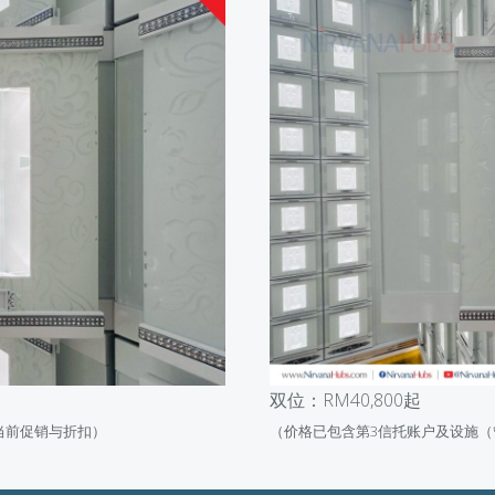
双位：RM40,800起
当前促销与折扣
）
（
价格已包含第3信托账户及设施