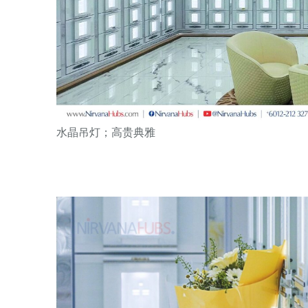
水晶吊灯；高贵典雅