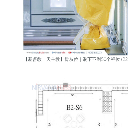
【基督教｜天主教】骨灰位｜剩下不到50个福位 (22-5-