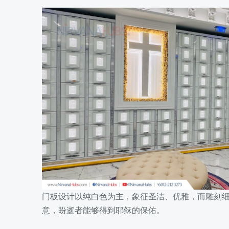
门板设计以纯白色为主，象征圣洁、优雅，而雕刻
意，盼逝者能够得到耶稣的保佑。